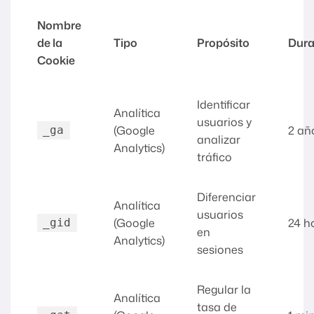
Nombre
de la
Tipo
Propósito
Dura
Cookie
Identificar
Analítica
usuarios y
(Google
2 añ
_ga
analizar
Analytics)
tráfico
Diferenciar
Analítica
usuarios
(Google
24 h
_gid
en
Analytics)
sesiones
Regular la
Analítica
tasa de